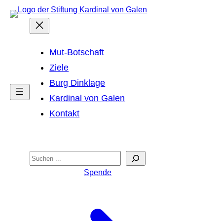
Zum
Inhalt
springen
Mut-Botschaft
Ziele
Burg Dinklage
Kardinal von Galen
Kontakt
Suchen
Suchen
Spende