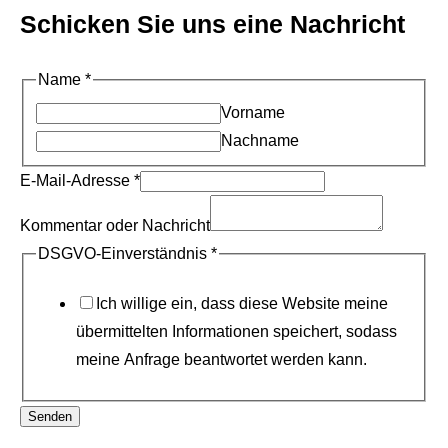
Schicken Sie uns eine Nachricht
K
Name
*
o
Vorname
m
Nachname
m
E-Mail-Adresse
*
e
n
Kommentar oder Nachricht
t
DSGVO-Einverständnis
*
a
r
Ich willige ein, dass diese Website meine
N
übermittelten Informationen speichert, sodass
a
meine Anfrage beantwortet werden kann.
m
e
Senden
o