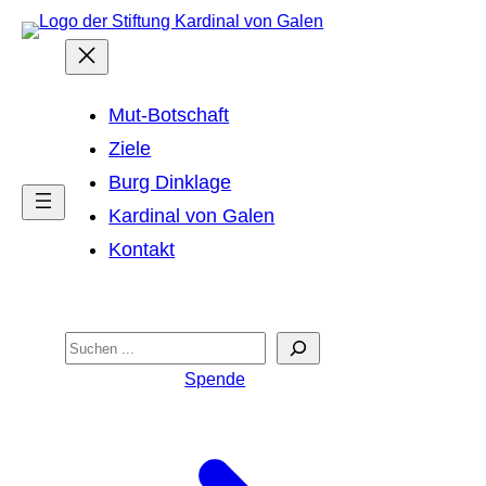
Zum
Inhalt
springen
Mut-Botschaft
Ziele
Burg Dinklage
Kardinal von Galen
Kontakt
Suchen
Suchen
Spende